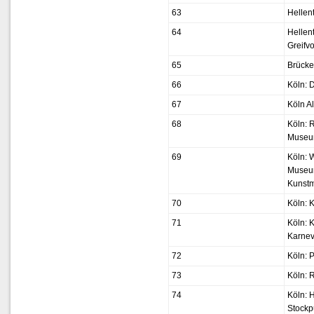
63
Hellen
64
Hellent
Greifv
65
Brück
66
Köln: 
67
Köln Al
68
Köln: 
Muse
69
Köln: W
Museum
Kunst
70
Köln: K
71
Köln: 
Karne
72
Köln: 
73
Köln: R
74
Köln: 
Stockp