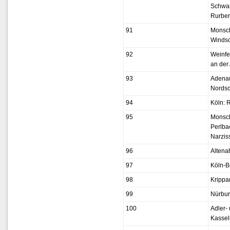
Schwa
Rurbe
91
Monsc
Winds
92
Weinfe
an der
93
Adenau
Nordsc
94
Köln: 
95
Monsch
Perlba
Narzis
96
Altena
97
Köln-B
98
Krippa
99
Nürbur
100
Adler-
Kassel