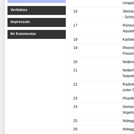
Umge
Verlinktes
16
Steinb
- Schö
Impressum
17
Römisc
Aquäd
Ihr Kommentar
18
Kartste
19
Rhein
Freizei
20
Netter
21
Netter
Natur
22
Radiot
(oder S
23
Phanth
24
Gemünd
Vogelsa
25
Nidegg
26
Nideg