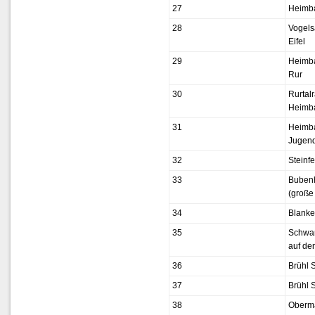
27
Heimb
28
Vogels
Eifel
29
Heimba
Rur
30
Rurtal
Heimba
31
Heimb
Jugend
32
Steinfe
33
Bubenh
(große
34
Blanke
35
Schwam
auf de
36
Brühl 
37
Brühl 
38
Oberm