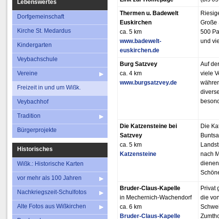
Lebenswertes
Thermen u. Badewelt
Riesig
Dorfgemeinschaft
Euskirchen
Große
Kirche St. Medardus
ca. 5 km
500 P
www.badewelt-
und vi
Kindergarten
euskirchen.de
Veybachschule
Burg Satzvey
Auf de
Vereine
ca. 4 km
viele 
www.burgsatzvey.de
währen
Freizeit in und um Wißk.
divers
besonde
Veybachhof
Tradition
Die Katzensteine bei
Die Ka
Bürgerprojekte
Satzvey
Buntsa
ca. 5 km
Landst
Historisches
Katzensteine
nach M
dienen 
Wißk.: Historische Karten
Schöne
vor mehr als 100 Jahren
Bruder-Claus-Kapelle
Privat 
Nachkriegszeit-Schulfotos
in Mechernich-Wachendorf
die vo
Alte Fotos aus Wißkirchen
ca. 6 km
Schwei
Bruder-Claus-Kapelle
Zumtho