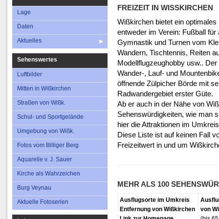
Aktuelles
Straßen von Wi
FREIZEIT IN WISSKIRCHEN
Lage
Schul- und Sportg
Wißkirchen bietet ein optimales 
Daten
entweder im Verein: Fußball für
Umgebung von W
Aktuelles
Gymnastik und Turnen vom Klein
Fotos vom Billige
Wandern, Tischtennis, Reiten au
Sehenswertes
Modellflugzeughobby usw.. Der n
Aquarelle v. J. S
Wander-, Lauf- und Mountenbik
Luftbilder
Kirche als Wahrze
öffnende Zülpicher Börde mit se
Mitten in Wißkirchen
Radwandergebiet erster Güte.
Straßen von Wißk.
Ab er auch in der Nähe von Wißk
Sehenswürdigkeiten, wie man sie
Schul- und Sportgelände
hier die Attraktionen im Umkreis
Umgebung von Wißk.
Diese Liste ist auf keinen Fall v
Freizeitwert in und um Wißkirch
Fotos vom Billiger Berg
Aquarelle v. J. Sauer
Kirche als Wahrzeichen
MEHR ALS 100 SEHENSWÜR
Burg Veynau
Ausflugsorte im Umkreis
Ausflu
Aktuelle Fotoserien
Entfernung von Wißkirchen
von Wi
Link zur Homepage
(bis 6