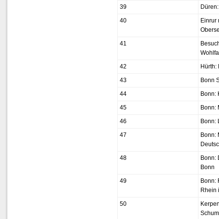
39
Düren:
40
Einrur
Oberse
41
Besuc
Wohlfa
42
Hürth:
43
Bonn S
44
Bonn:
45
Bonn:
46
Bonn:
47
Bonn:
Deutsc
48
Bonn:
Bonn
49
Bonn: 
Rhein 
50
Kerpen
Schum