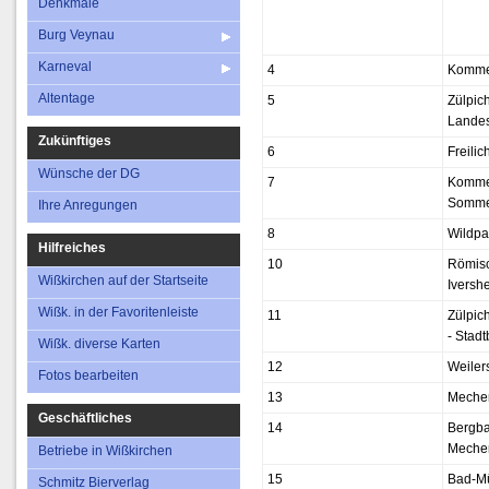
Denkmale
Burg Veynau
Karneval
4
Komme
Altentage
5
Zülpic
Landes
Zukünftiges
6
Freil
Wünsche der DG
7
Komme
Somme
Ihre Anregungen
8
Wildp
Hilfreiches
10
Römisc
Wißkirchen auf der Startseite
Iversh
Wißk. in der Favoritenleiste
11
Zülpic
- Stad
Wißk. diverse Karten
12
Weilers
Fotos bearbeiten
13
Mecher
Geschäftliches
14
Bergb
Meche
Betriebe in Wißkirchen
15
Bad-Mü
Schmitz Bierverlag