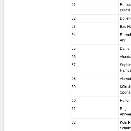
51
Reiffer
Burgfe
52
Dollen
53
Bad N
54
Rotwe
Ahr
55
Dahlem
56
Alendo
57
Sophie
Hamba
58
Ahrwei
59
Köln J
Sporta
60
Hellent
61
Regier
Ahrwei
62
Köln R
Schok