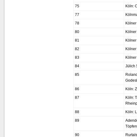
75
Köln: 
77
Kölnm
78
Kölner
80
Kölner
81
Kölner
82
Kölner
83
Kölner
84
Jülich 
85
Roland
Godes
86
Köln: Z
87
Köln: 
Rheinp
88
Köln: 
89
Adendo
Töpfer
90
Rurtal