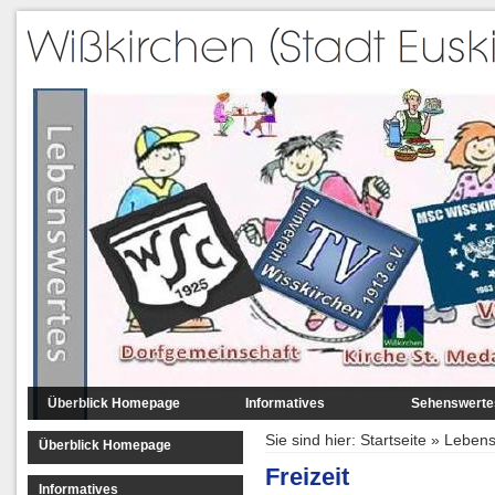
Überblick Homepage
Informatives
Sehenswerte
Lage
Luftbilder
Sie sind hier:
Startseite
»
Lebens
Überblick Homepage
Daten
Mitten in Wißkir
Freizeit
Informatives