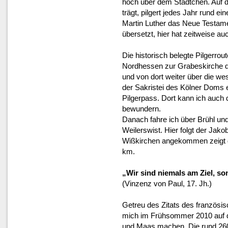
hoch über dem Städtchen. Auf di
trägt, pilgert jedes Jahr rund ei
Martin Luther das Neue Testam
übersetzt, hier hat zeitweise auc
Die historisch belegte Pilgerro
Nordhessen zur Grabeskirche de
und von dort weiter über die we
der Sakristei des Kölner Doms 
Pilgerpass. Dort kann ich auch 
bewundern.
Danach fahre ich über Brühl un
Weilerswist. Hier folgt der Jak
Wißkirchen angekommen zeigt d
km.
„Wir sind niemals am Ziel, s
(Vinzenz von Paul, 17. Jh.)
Getreu des Zitats des französi
mich im Frühsommer 2010 auf d
und Maas machen. Die rund 260