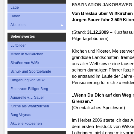
Aktuelles
Straßen von Wi
FASZINATION JAKOBSWEG
Lage
Schul- und Sportg
Von Breslau über Wißkirchen
Daten
Jürgen Sauer fuhr 3.509 Kilo
Umgebung von W
Aktuelles
Fotos vom Billige
(Stand:
31.12.2009
– Kurzfassu
Sehenswertes
Pilgertagebüchern)
Aquarelle v. J. S
Luftbilder
Kirche als Wahrze
Kirchen und Klöster, Meisterwe
Mitten in Wißkirchen
grandiose Landschaften, fremde 
Straßen von Wißk.
aus aller Welt sowie eine tausen
seinem damaligen Pfarrer faszin
Schul- und Sportgelände
so entstand im Laufe der Jahre
Umgebung von Wißk.
Pensionierung für sich zu entde
Fotos vom Billiger Berg
„Wenn Du Dich auf den Weg ma
Aquarelle v. J. Sauer
Grenzen.“
Kirche als Wahrzeichen
(Orientalisches Sprichwort)
Burg Veynau
Im Herbst 2006 starte ich das 
Aktuelle Fotoserien
dem ersten Teilstück von Wißkir
Lothringen, nicht ohne mir vorhe