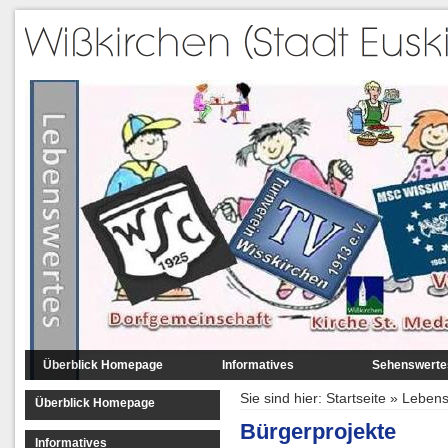
Überblick Homepage
Informatives
Sehenswerte
Lage
Luftbilder
Sie sind hier:
Startseite
»
Lebens
Überblick Homepage
Daten
Mitten in Wißkir
Bürgerprojekte
Informatives