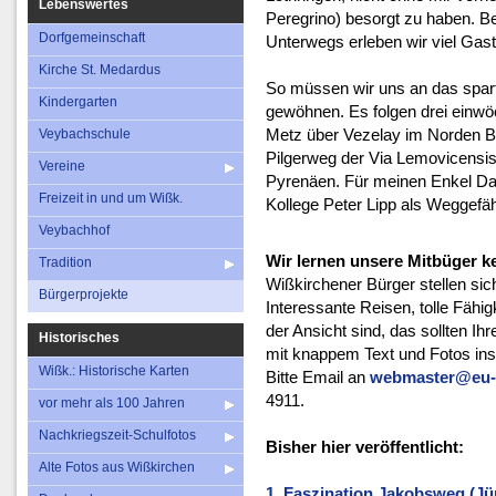
Lebenswertes
Peregrino) besorgt zu haben. B
Dorfgemeinschaft
Unterwegs erleben wir viel Gast
Kirche St. Medardus
So müssen wir uns an das spart
Kindergarten
gewöhnen. Es folgen drei einwö
Metz über Vezelay im Norden B
Veybachschule
Pilgerweg der Via Lemovicensis
Vereine
Pyrenäen. Für meinen Enkel Dan
Freizeit in und um Wißk.
Kollege Peter Lipp als Weggefä
Veybachhof
Wir lernen unsere Mitbüger 
Tradition
Wißkirchener Bürger stellen sich
Bürgerprojekte
Interessante Reisen, tolle Fäh
der Ansicht sind, das sollten Ih
Historisches
mit knappem Text und Fotos ins
Wißk.: Historische Karten
Bitte Email an
webmaster@eu-w
4911.
vor mehr als 100 Jahren
Nachkriegszeit-Schulfotos
Bisher hier veröffentlicht:
Alte Fotos aus Wißkirchen
1. Faszination Jakobsweg (Jü