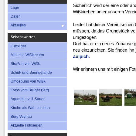
Aktuelles
Straßen von Wi
Sicherlich wird der eine oder a
Lage
Wißkirchen unter unseren Vere
Schul- und Sportg
Daten
Umgebung von W
Leider hat dieser Verein seine
Aktuelles
Fotos vom Billige
müssen, da das Grundstück verk
umgezogen.
Sehenswertes
Aquarelle v. J. S
Dort hat er ein neues Zuhause 
Luftbilder
Kirche als Wahrze
neu einzurichten. Sie finden ihn 
Mitten in Wißkirchen
Zülpich
.
Straßen von Wißk.
Wir erinnern uns mit einigen F
Schul- und Sportgelände
Umgebung von Wißk.
Fotos vom Billiger Berg
Aquarelle v. J. Sauer
Kirche als Wahrzeichen
Burg Veynau
Aktuelle Fotoserien