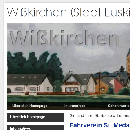
Überblick Homepage
Informatives
Sehenswerte
Lage
Luftbilder
Sie sind hier:
Startseite
»
Lebens
Überblick Homepage
Daten
Mitten in Wißkir
Fahrverein St. Med
Informatives